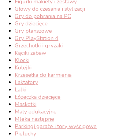
Figurki makiety i zestawy
Głowy do czesania i stylizacji
Gry do pobrania na PC
Gry dziecięce
Gry planszowe
Gry PlayStation 4
Grzechotki i gryzaki
Kąciki zabaw
Klocki
Kolejki
Krzesełka do karmienia
Laktatory
Lalki
Łóżeczka dziecięce
Maskotki
Maty edukacyjne
Mleka następne
Parkingi garaże i tory wyścigowe
Pieluchy