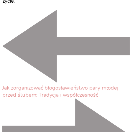
życie.
Nawigacja
wpisu
Jak zorganizować błogosławieństwo pary młodej
przed ślubem: Tradycja i współczesność