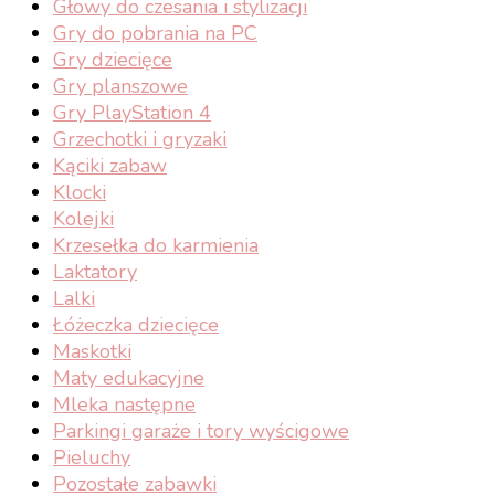
Głowy do czesania i stylizacji
Gry do pobrania na PC
Gry dziecięce
Gry planszowe
Gry PlayStation 4
Grzechotki i gryzaki
Kąciki zabaw
Klocki
Kolejki
Krzesełka do karmienia
Laktatory
Lalki
Łóżeczka dziecięce
Maskotki
Maty edukacyjne
Mleka następne
Parkingi garaże i tory wyścigowe
Pieluchy
Pozostałe zabawki