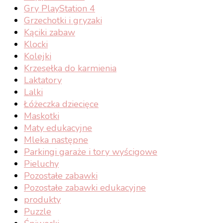
Gry PlayStation 4
Grzechotki i gryzaki
Kąciki zabaw
Klocki
Kolejki
Krzesełka do karmienia
Laktatory
Lalki
Łóżeczka dziecięce
Maskotki
Maty edukacyjne
Mleka następne
Parkingi garaże i tory wyścigowe
Pieluchy
Pozostałe zabawki
Pozostałe zabawki edukacyjne
produkty
Puzzle