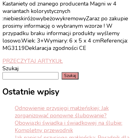
Kastaniety od znanego producenta Magni w 4
wariantach kolorystycznych
:niebieskiróżowybeżowykremowyZaraz po zakupie
prosimy informację o wybranym wzorze ! W
przypadku braku informacji produkty wyślemy
losowo.Wiek: 3+Wymiary: 6 x 5 x 4 cmReferencja:
MG3119Deklaracja zgodności CE
PRZECZYTAJ ARTYKUŁ
Szukaj
Szukaj
Ostatnie wpisy
Odnowienie przysięgi małżeńskiej: Jak
zorganizować ponowne ślubowanie?
Obowiązki świadka i świadkowej na ślubie:
Kompletny przewodnik
Jak napisać przysięgę małżeńską: Poradnik dla